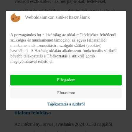
vásárolt eszközöket - színes papírokat, festékeket,
ceruzákat és zsírkrétákat -, valamint két masszázsfotelt
Weboldalunkon sütiket használunk
április 4-én adták át Zalaegerszegen a Gondoskodás
Integrált Szociális Intézmény Zala Vármegye lakói
A pozvagondos.hu-n kizárólag az oldal működéséhez feltétlenül
számára.
szükséges és munkamenet támogató, az egyes felhasználói
munkamenetek azonosítására szolgáló sütiket (cookies)
használunk. A Hatóság oldalán alkalmazott funkcionális sütikről
bővebb tájékoztatás a Tájékoztatás a sütikről gomb
megnyomásával érhető el.
Elfogadom
Elutasítom
Intézménylátogatási, intézményelhagyási
Tájékoztatás a sütikről
tilalom feloldása
Az intézményi orvos javaslatára 2024.01.30 napjától