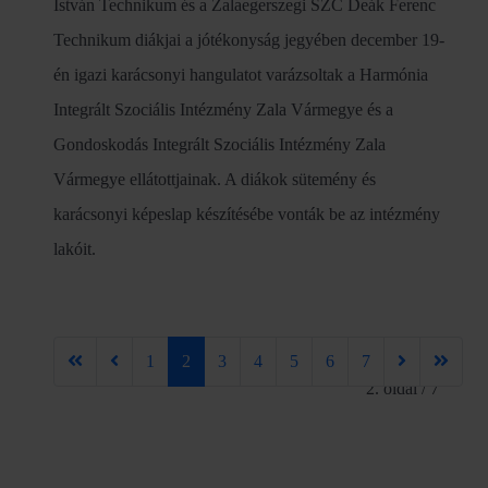
István Technikum és a Zalaegerszegi SZC Deák Ferenc
Technikum diákjai a jótékonyság jegyében december 19-
én igazi karácsonyi hangulatot varázsoltak a Harmónia
Integrált Szociális Intézmény Zala Vármegye és a
Gondoskodás Integrált Szociális Intézmény Zala
Vármegye ellátottjainak. A diákok sütemény és
karácsonyi képeslap készítésébe vonták be az intézmény
lakóit.
1
2
3
4
5
6
7
2. oldal / 7