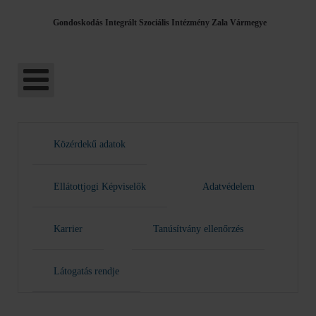
Gondoskodás Integrált Szociális Intézmény Zala Vármegye
Közérdekű adatok
Ellátottjogi Képviselők
Adatvédelem
Karrier
Tanúsítvány ellenőrzés
Látogatás rendje