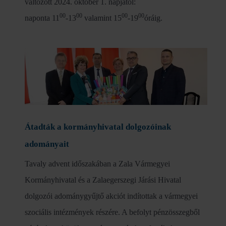
változott 2024. október 1. napjától:
00
00
00
00
naponta 11
-13
valamint 15
-19
óráig.
Átadták a kormányhivatal dolgozóinak
adományait
Tavaly advent időszakában a Zala Vármegyei
Kormányhivatal és a Zalaegerszegi Járási Hivatal
dolgozói adománygyűjtő akciót indítottak a vármegyei
szociális intézmények részére. A befolyt pénzösszegből