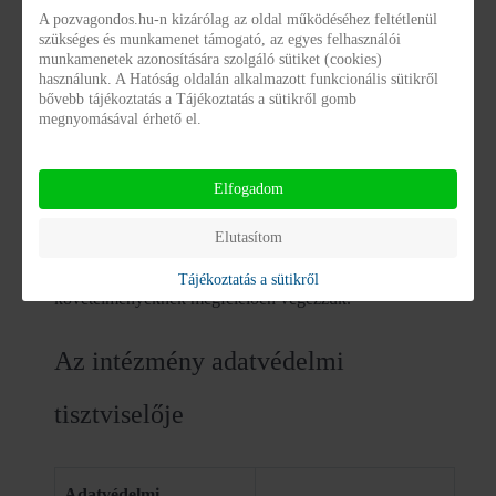
A pozvagondos.hu-n kizárólag az oldal működéséhez feltétlenül
szükséges és munkamenet támogató, az egyes felhasználói
A személyes adatok kezelésével összefüggő
munkamenetek azonosítására szolgáló sütiket (cookies)
használunk. A Hatóság oldalán alkalmazott funkcionális sütikről
tevékenységeinket az Európai Unió általános
bővebb tájékoztatás a Tájékoztatás a sütikről gomb
megnyomásával érhető el.
adatvédelmi rendeletében (GDPR: General Data
Protection Regulation) kötelezően előírt és alkalmazandó
Elfogadom
szabályok tekintetében felülvizsgáltuk és elkötelezettek
vagyunk aziránt, hogy az abban, valamint a hazai
Elutasítom
hatályos jogszabályi előírásokban meghatározott
Tájékoztatás a sütikről
követelményeknek megfelelően végezzük.
Az intézmény adatvédelmi
tisztviselője
Adatvédelmi