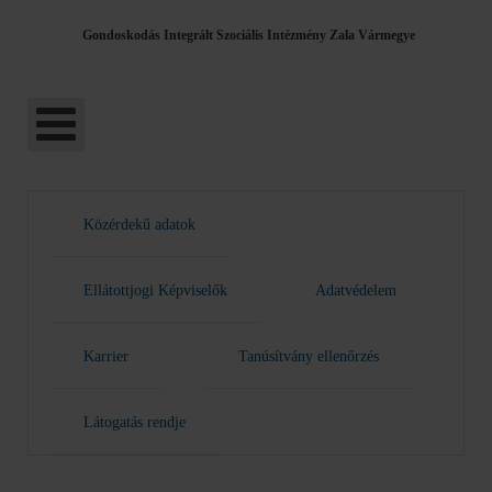
Gondoskodás Integrált Szociális Intézmény Zala Vármegye
Közérdekű adatok
Ellátottjogi Képviselők
Adatvédelem
Karrier
Tanúsítvány ellenőrzés
Látogatás rendje