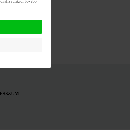
onális sütikről bővebb
ESSZUM