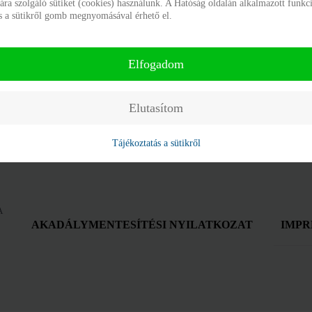
a szolgáló sütiket (cookies) használunk. A Hatóság oldalán alkalmazott funkci
látogatás rendjének pontos betartását!
ás a sütikről gomb megnyomásával érhető el.
Elfogadom
Elutasítom
Tájékoztatás a sütikről
A
AKADÁLYMENTESÍTÉSI NYILATKOZAT
IMPR