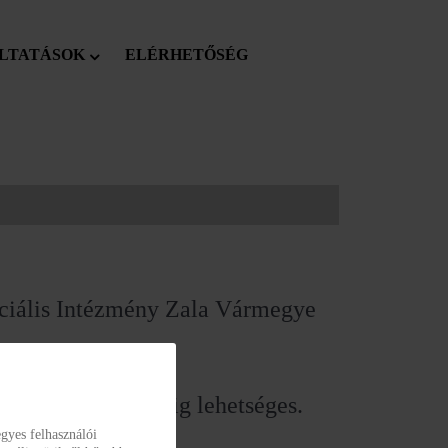
LTATÁSOK
ELÉRHETŐSÉG
ociális Intézmény Zala Vármegye
s 15:00-19:00 óráig lehetséges.
gyes felhasználói