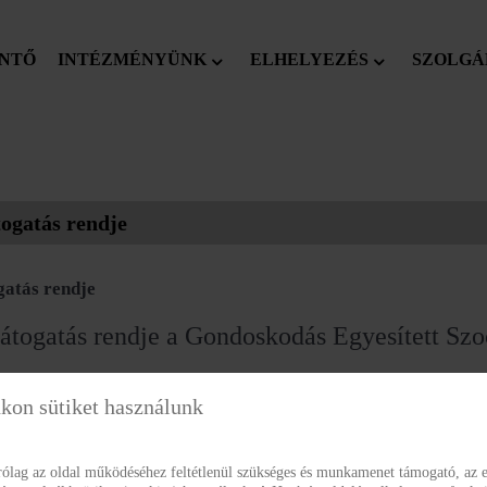
NTŐ
INTÉZMÉNYÜNK
ELHELYEZÉS
SZOLGÁ
ogatás rendje
gatás rendje
átogatás rendje a Gondoskodás Egyesített Sz
intézményben.
kon sütiket használunk
Az ellátottak látogatása naponta 11:00-13:00 á
ólag az oldal működéséhez feltétlenül szükséges és munkamenet támogató, az e