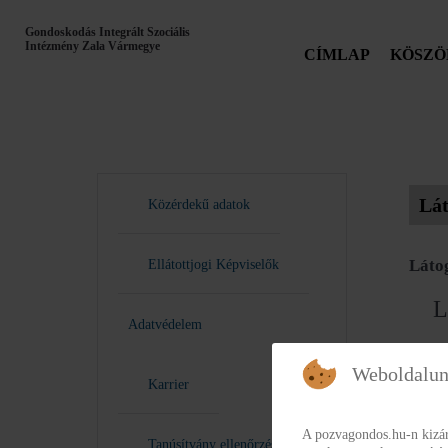
Gondoskodás Integrált Szociális
Intézmény Zala Vármegye
CÍMLAP
KÖSZÖ
Lát
Közérdekű adatok
Láto
Ellátottjogi Képviselők
L
Adatvédelem
Weboldalun
Karrier
A pozvagondos.hu-n kizár
Tanúsítvány ellenőrzés