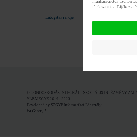
munkamenetek azonosításár
Kérem 
tájékoztatás a Tájékoztat
Látogatás rendje
© GONDOSKODÁS INTEGRÁLT SZOCIÁLIS INTÉZMÉNY ZAL
VÁRMEGYE 2016 - 2026
Developed by SZGYF Informatikai Főosztály
for Gantry 5.