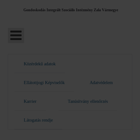
Gondoskodás Integrált Szociális Intézmény Zala Vármegye
Közérdekű adatok
Ellátottjogi Képviselők
Adatvédelem
Karrier
Tanúsítvány ellenőrzés
Látogatás rendje