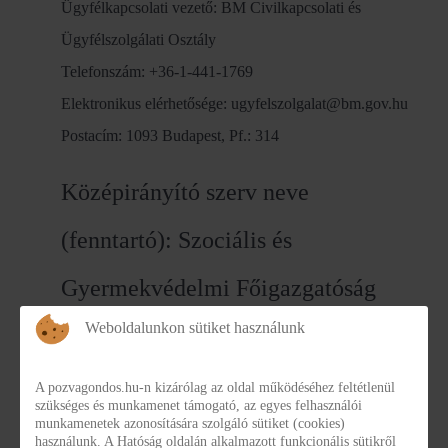
Ügyfélkapcsolati vezető: BM Civilkapcsolati és
Ügyfélszolgálati Osztály
Telefonszám: +36-1-441-1769
Elektronikus elérhetősége: ugyfelszolgalat@bm.gov.hu
Postacím: 1093 Budapest, Pf.: 314
Középirányító szerv neve
(fenntartó): Szociális és
Gyermekvédelmi Főigazgatóság
Weboldalunkon sütiket használunk
Székhely: 1132 Budapest, Visegrádi u. 49.
Postacím: 1132 Budapest, Visegrádi u. 49.
A pozvagondos.hu-n kizárólag az oldal működéséhez feltétlenül
szükséges és munkamenet támogató, az egyes felhasználói
Központi telefonszám: +36-1-769-1704
munkamenetek azonosítására szolgáló sütiket (cookies)
használunk. A Hatóság oldalán alkalmazott funkcionális sütikről
Központi faxszám: +36-1-769 0715, +36-70-900 1010