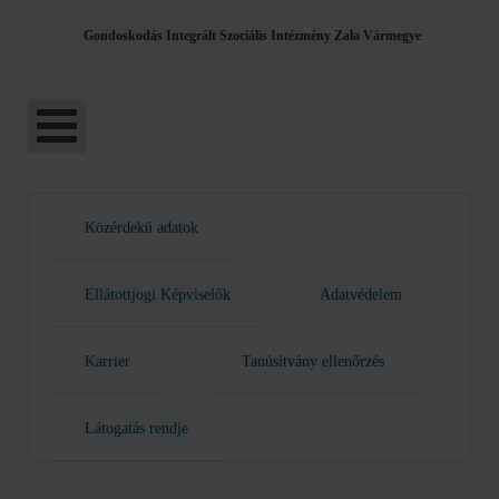
Gondoskodás Integrált Szociális Intézmény Zala Vármegye
Közérdekű adatok
Ellátottjogi Képviselők
Adatvédelem
Karrier
Tanúsítvány ellenőrzés
Látogatás rendje