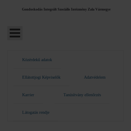
Gondoskodás Integrált Szociális Intézmény Zala Vármegye
Közérdekű adatok
Ellátottjogi Képviselők
Adatvédelem
Karrier
Tanúsítvány ellenőrzés
Látogatás rendje