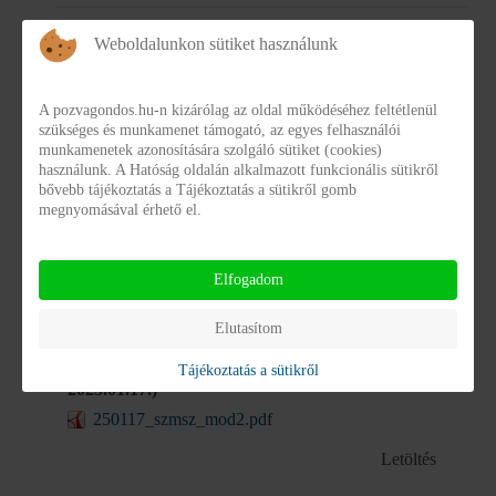
Adatvédelmi és adatbiztonsági szabályzat
Weboldalunkon sütiket használunk
adatvedelmi_20161101.pdf
Letöltés
A pozvagondos.hu-n kizárólag az oldal működéséhez feltétlenül
szükséges és munkamenet támogató, az egyes felhasználói
munkamenetek azonosítására szolgáló sütiket (cookies)
használunk. A Hatóság oldalán alkalmazott funkcionális sütikről
Jelzőrendszeres házi segítségnyújtás szakmai
bővebb tájékoztatás a Tájékoztatás a sütikről gomb
megnyomásával érhető el.
programja (2023.07.01.)
230701_jhs.pdf
Elfogadom
Letöltés
Elutasítom
Szakmai program 1. számú módosítása (hatályos:
Tájékoztatás a sütikről
2025.01.17.)
250117_szmsz_mod2.pdf
Letöltés