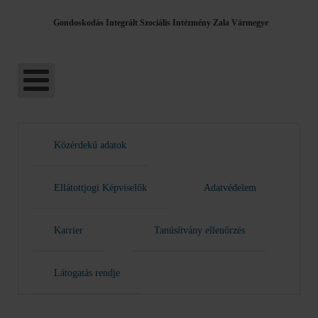
Gondoskodás Integrált Szociális Intézmény Zala Vármegye
Közérdekű adatok
Ellátottjogi Képviselők
Adatvédelem
Karrier
Tanúsítvány ellenőrzés
Látogatás rendje